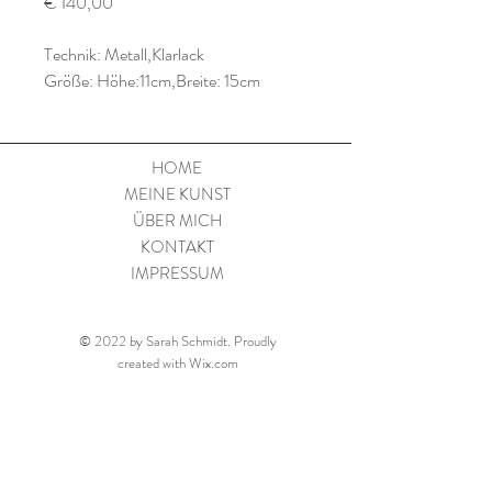
Preis
€ 140,00
Technik: Metall,Klarlack
Größe: Höhe:11cm,Breite: 15cm
HOME
MEINE KUNST
ÜBER MICH
KONTAKT
IMPRESSUM
© 2022 by Sarah Schmidt. Proudly
created with
Wix.com